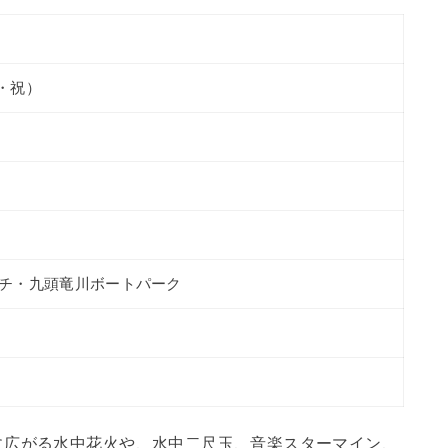
火・祝）
チ・九頭竜川ボートパーク
に広がる水中花火や、水中二尺玉、音楽スターマイン、