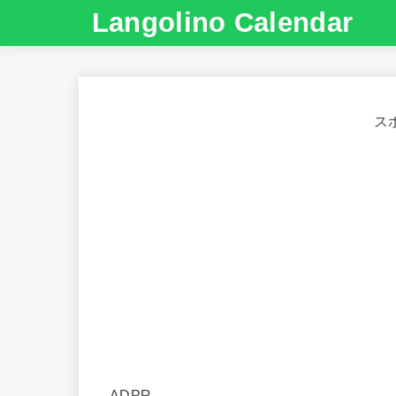
Langolino Calendar
ス
ADPR