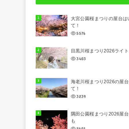
大宮公園桜まつりの屋台は
て！
5576
目黒川桜まつり2026ラ
3403
海老川桜まつり2026の
て！
3239
隅田公園桜まつり2026
も
2601