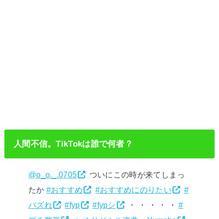
人間不信。TikTokは誰で何者？
@o_o._.0705
ついにこの時が来てしまっ
たか
#おすすめ
#おすすめにのりたい
#
バズれ
#fyp
#fypシ
・ ・ ・ ・ ・
#